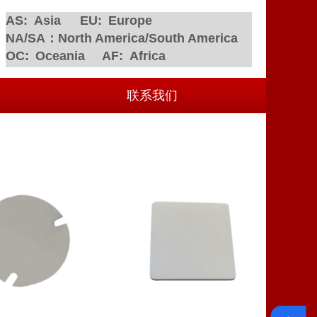
AS:
Asia
EU:
Europe
NA/SA
：
North America/
South America
OC:
Oceania
AF:
Africa
联系我们